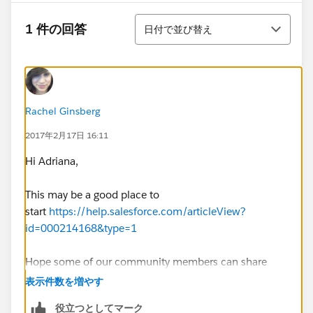
並び替え
1 件の回答
日付で並び替え
Rachel Ginsberg
2017年2月17日 16:11
Hi Adriana,
This may be a good place to
start
https://help.salesforce.com/articleView?
id=000214168&type=1
Hope some of our community members can share
their thoughts with you as well.
表示件数を増やす
役立つとしてマーク
Thank you,