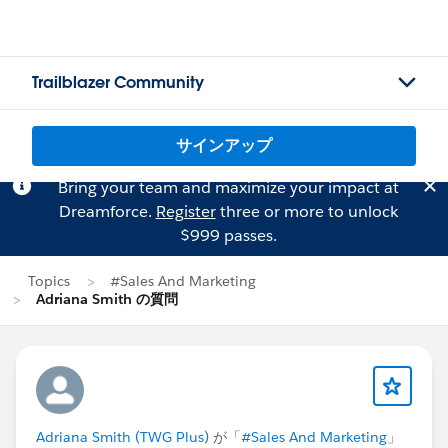
Trailblazer Community
サインアップ
Bring your team and maximize your impact at
Dreamforce.
Register
three or more to unlock
$999 passes.
Topics
#Sales And Marketing
Adriana Smith の質問
Adriana Smith (TWG Plus)
が「
#Sales And Marketing
」