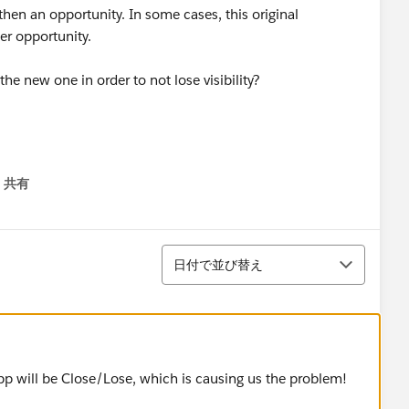
 then an opportunity. In some cases, this original
ner opportunity.
o the new one in order to not lose visibility?
共有
menu
並び替え
日付で並び替え
opp will be Close/Lose, which is causing us the problem!