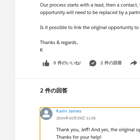
Our process starts with a lead, then a contact,
opportunity will need to be replaced by a part
Is it possible to link the original opportunity t
Thanks & regards,
K
0 件のいいね!
2 件の回答
Show 
2 件の回答
Karin James
2014年10月29日 11:05
Thank you, Jeff! And yes, the original 
Thanks for your help!