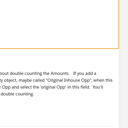
 about double counting the Amounts. If you add a
y object, maybe called "Original Inhouse Opp", when this
 Opp and select the 'original Opp' in this field. You'll
d double counting.