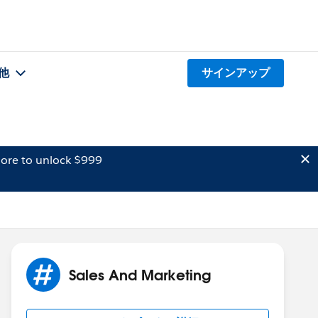
他
サインアップ
ore to unlock $999
Sales And Marketing