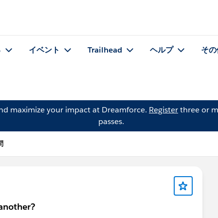
る
イベント
Trailhead
ヘルプ
その
and maximize your impact at Dreamforce.
Register
three or m
passes.
問
 another?