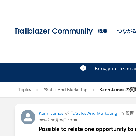
Trailblazer Community
概要
つなが
Bring your team 
Topics
#Sales And Marketing
Karin James の質
Karin James
が「
#Sales And Marketing
」で質問
2014年10月29日 10:38
Possible to relate one opportunity to