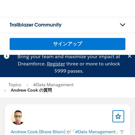
Trailblazer Community
サインアップ
Bring your team and maximize your impact at
Dreamforce.
Register
three or more to unlock
$999 passes.
Topics
#Data Management
Andrew Cook の質問
Andrew Cook (Brave Bison)
が「
#Data Management
」で