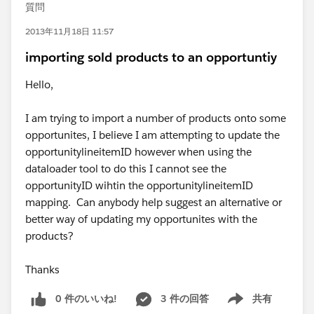
質問
2013年11月18日 11:57
importing sold products to an opportuntiy
Hello,
I am trying to import a number of products onto some
opportunites, I believe I am attempting to update the
opportunitylineitemID however when using the
dataloader tool to do this I cannot see the
opportunityID wihtin the opportunitylineitemID
mapping. Can anybody help suggest an alternative or
better way of updating my opportunites with the
products?
Thanks
0 件のいいね!
3 件の回答
共有
Show menu