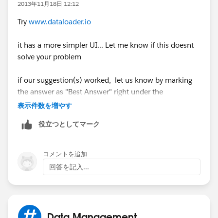
2013年11月18日 12:12
Try
www.dataloader.io
it has a more simpler UI... Let me know if this doesnt
solve your problem
if our suggestion(s) worked, let us know by marking
the answer as "Best Answer" right under the
comment.This will help the rest of the community
表示件数を増やす
should they have a similar issue in the future. Thank
役立つとしてマーク
you!
Shivanath
コメントを追加
回答を記入...
Data Management