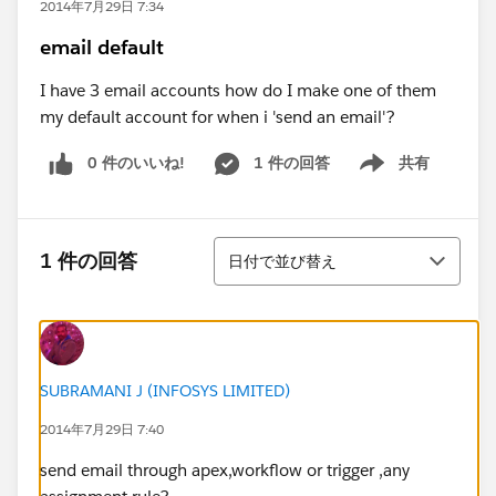
2014年7月29日 7:34
email default
I have 3 email accounts how do I make one of them
my default account for when i 'send an email'?
0 件のいいね!
1 件の回答
共有
Show menu
並び替え
1 件の回答
日付で並び替え
SUBRAMANI J (INFOSYS LIMITED)
2014年7月29日 7:40
send email through apex,workflow or trigger ,any