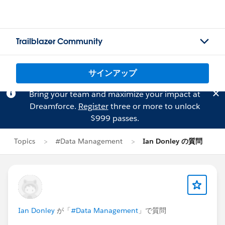
Trailblazer Community
サインアップ
Bring your team and maximize your impact at
Dreamforce.
Register
three or more to unlock
$999 passes.
Topics
#Data Management
Ian Donley の質問
Ian Donley
が「
#Data Management
」で質問