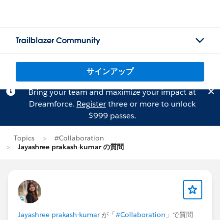
Trailblazer Community
サインアップ
Bring your team and maximize your impact at
Dreamforce.
Register
three or more to unlock
$999 passes.
Topics
#Collaboration
Jayashree prakash-kumar の質問
Jayashree prakash-kumar
が「
#Collaboration
」で質問