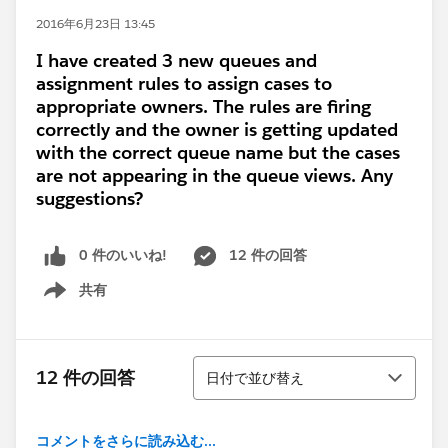
2016年6月23日 13:45
I have created 3 new queues and
assignment rules to assign cases to
appropriate owners. The rules are firing
correctly and the owner is getting updated
with the correct queue name but the cases
are not appearing in the queue views. Any
suggestions?
0 件のいいね!
12 件の回答
共有
Show menu
並び替え
12 件の回答
日付で並び替え
コメントをさらに読み込む...