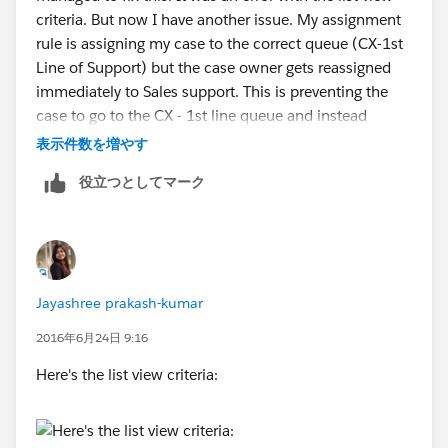
criteria. But now I have another issue. My assignment
rule is assigning my case to the correct queue (CX-1st
Line of Support) but the case owner gets reassigned
immediately to Sales support. This is preventing the
case to go to the CX - 1st line queue and instead
taking it to Sales support.
表示件数を増やす
役立つとしてマーク
Jayashree prakash-kumar
2016年6月24日 9:16
Here's the list view criteria: