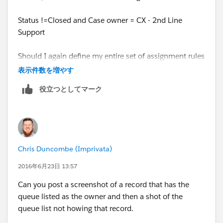
Status !=Closed and Case owner = CX - 2nd Line
Support
Should I again define my entire set of assignment rules
under list view?
表示件数を増やす
役立つとしてマーク
Chris Duncombe (Imprivata)
2016年6月23日 13:57
Can you post a screenshot of a record that has the
queue listed as the owner and then a shot of the
queue list not howing that record.