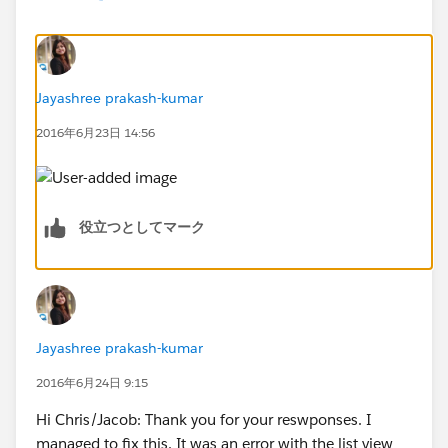
Jayashree prakash-kumar
2016年6月23日 14:56
役立つとしてマーク
Jayashree prakash-kumar
2016年6月24日 9:15
Hi Chris/Jacob: Thank you for your reswponses. I
managed to fix this. It was an error with the list view