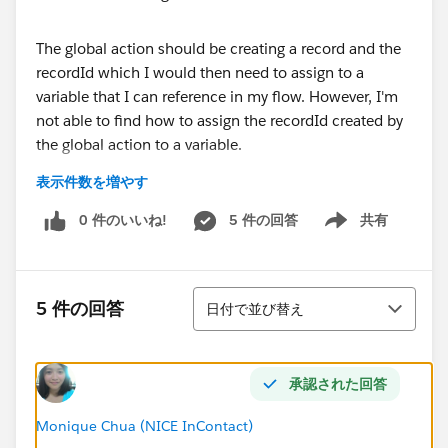
The global action should be creating a record and the
recordId which I would then need to assign to a
variable that I can reference in my flow. However, I'm
not able to find how to assign the recordId created by
the global action to a variable.
表示件数を増やす
I'm referencing this document which shows how it's
done using the stand Create Record palette tool -
0 件のいいね!
5 件の回答
共有
Show menu
https://trailhead.salesforce.com/modules/business_p
rocess_automation/units/flow
並び替え
5 件の回答
日付で並び替え
Any suggestings would be greatly appreciated!
承認された回答
Best,
Monique Chua (NICE InContact)