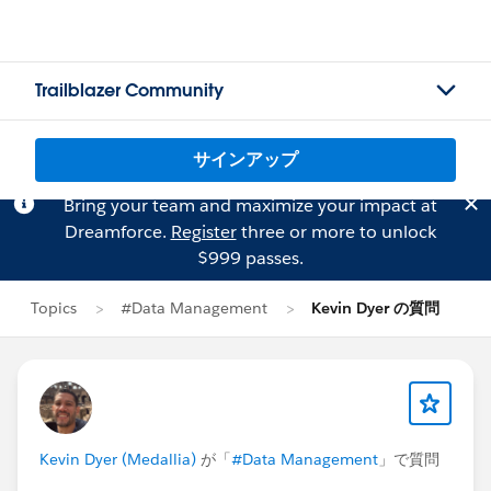
Trailblazer Community
サインアップ
Bring your team and maximize your impact at
Dreamforce.
Register
three or more to unlock
$999 passes.
Topics
#Data Management
Kevin Dyer の質問
Kevin Dyer (Medallia)
が「
#Data Management
」で質問