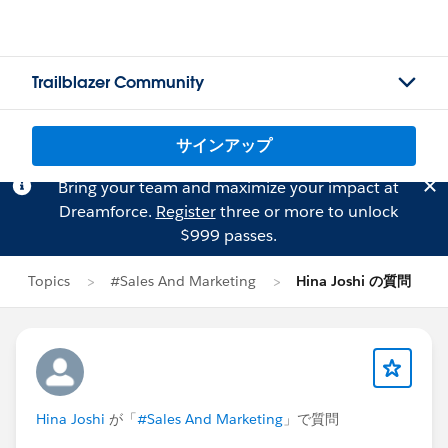
Trailblazer Community
サインアップ
Bring your team and maximize your impact at
Dreamforce.
Register
three or more to unlock
$999 passes.
Topics
#Sales And Marketing
Hina Joshi の質問
Hina Joshi
が「
#Sales And Marketing
」で質問