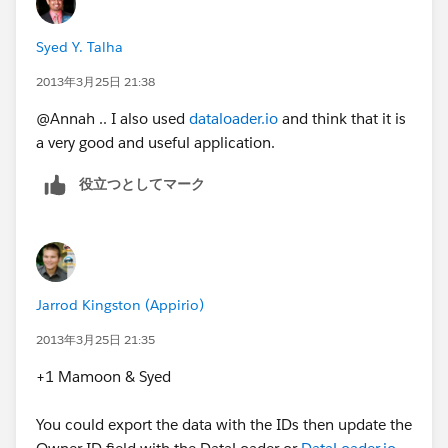
uncomfortable with VLOOKUPs, the
dataloader.io
is
also able to lookup the User by Name instead.
Syed Y. Talha
I really don't mean for this to be any sort of ad for this
2013年3月25日 21:38
app but I've used it quite a bit and so have several
@Annah .. I also used
dataloader.io
and think that it is
clients for whom I work and they have all really liked
a very good and useful application.
using it.
役立つとしてマーク
Cheers,
Annah Nelson-Feeney
OpFocus, Inc.
Jarrod Kingston (Appirio)
opfocus.com/blog
2013年3月25日 21:35
+1 Mamoon & Syed
@opfocusinc
You could export the data with the IDs then update the