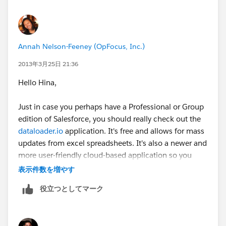
Annah Nelson-Feeney (OpFocus, Inc.)
2013年3月25日 21:36
Hello Hina,
Just in case you perhaps have a Professional or Group
edition of Salesforce, you should really check out the
dataloader.io
application. It's free and allows for mass
updates from excel spreadsheets. It's also a newer and
more user-friendly cloud-based application so you
don't have to download any software. Just go to
表示件数を増やす
dataloader.io
役立つとしてマーク
Regarding the data itself, be sure to map to the
Contract and Account Owner IDs. If you're