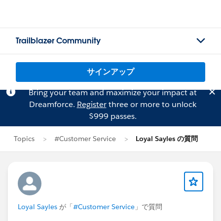
Trailblazer Community
サインアップ
Bring your team and maximize your impact at
Dreamforce.
Register
three or more to unlock
$999 passes.
Topics
#Customer Service
Loyal Sayles の質問
Loyal Sayles
が「
#Customer Service
」で質問