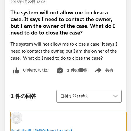
2015年4月22日 13:05
The system will not allow me to close a
case. It says I need to contact the owner,
but I am the owner of the case. What do I
need to do to close the case?
The system will not allow me to close a case. It says I
need to contact the owner, but I am the owner of the
case. What do I need to do to close the case?
0 件のいいね!
1 件の回答
共有
Show menu
並び替え
1 件の回答
日付で並び替え
Sunil Sarilla (M&G Investments)