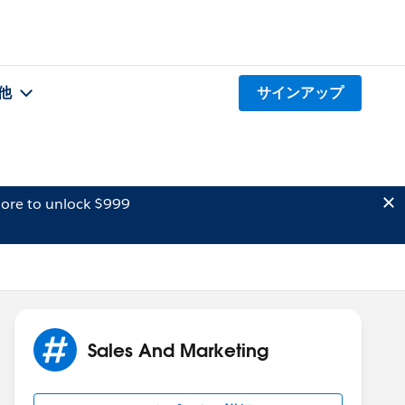
他
サインアップ
ore to unlock $999
Sales And Marketing