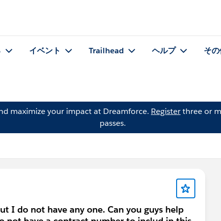
る
イベント
Trailhead
ヘルプ
その
and maximize your impact at Dreamforce.
Register
three or m
passes.
 but I do not have any one. Can you guys help
 not have a contract number to includ in this