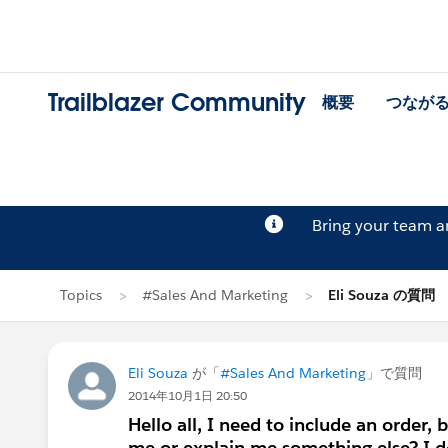
Trailblazer Community
概要
つなが
Bring your team 
Topics
#Sales And Marketing
Eli Souza の質問
Eli Souza
が「
#Sales And Marketing
」で質問
2014年10月1日 20:50
Hello all, I need to include an order,
me or explain me something else? I do