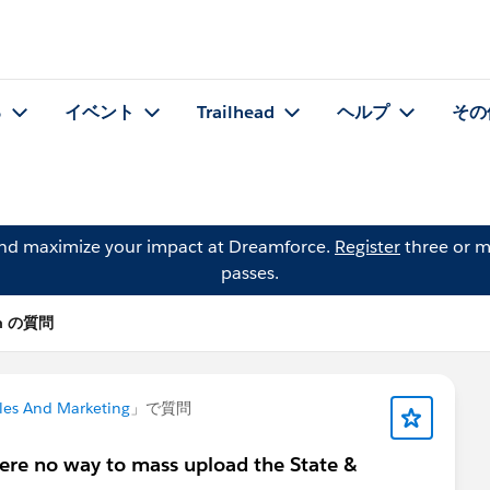
る
イベント
Trailhead
ヘルプ
その
and maximize your impact at Dreamforce.
Register
three or m
passes.
in の質問
les And Marketing
」で質問
there no way to mass upload the State &