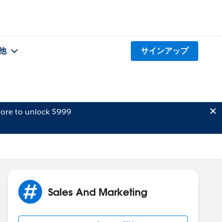
他
サインアップ
ore to unlock $999
Sales And Marketing