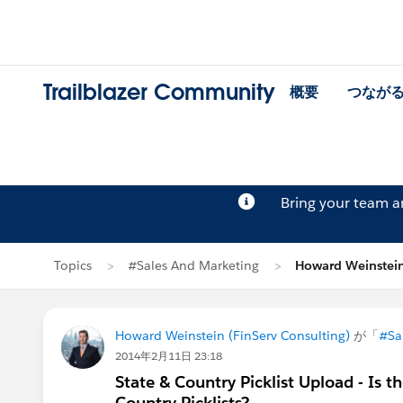
Trailblazer Community
概要
つなが
Bring your team 
Topics
#Sales And Marketing
Howard Weinste
Howard Weinstein (FinServ Consulting)
が「
#Sa
2014年2月11日 23:18
State & Country Picklist Upload - Is 
Country Picklists?