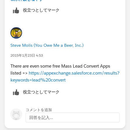
役立つとしてマーク
Using Apex is fairly way in order to enhance or change
the lead conversion process but this pushes you
towards a high technical solution.
Steve Molis (You Owe Me a Beer, Inc.)
2015年1月23日 4:53
There are even some free Mass Lead Convert Apps
listed =>
https://appexchange.salesforce.com/results?
keywords=lead%20convert
役立つとしてマーク
コメントを追加
回答を記入...