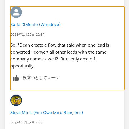
Katie DiMento (Wiredrive)
2015年1月22日 22:34
So if I can create a flow that said when one lead is
converted - convert all other leads with the same
company name as well? But.. only create 1
opportunity.
役立つとしてマーク
Steve Molis (You Owe Me a Beer, Inc.)
2015年1月23日 4:42