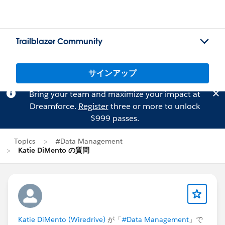
Trailblazer Community
サインアップ
Bring your team and maximize your impact at
Dreamforce.
Register
three or more to unlock
$999 passes.
Topics
#Data Management
Katie DiMento の質問
Katie DiMento (Wiredrive)
が「
#Data Management
」で