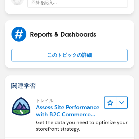
回答を記入...
Reports & Dashboards
このトピックの詳細
関連学習
トレイル
Assess Site Performance
with B2C Commerce
Reports & Dashboards
Get the data you need to optimize your
storefront strategy.