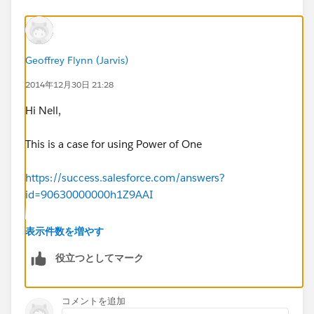
Geoffrey Flynn (Jarvis)
2014年12月30日 21:28
Hi Nell,
This is a case for using Power of One
https://success.salesforce.com/answers?
id=90630000000h1Z9AAI
You would create the field as explained above,
表示件数を増やす
summarize it, and then add a custom summary
役立つとしてマーク
formula with PARENTGROUPVAL to get something like
this
コメントを追加