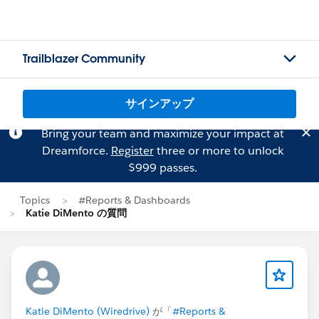
Trailblazer Community
サインアップ
Bring your team and maximize your impact at
Dreamforce.
Register
three or more to unlock
$999 passes.
Topics
#Reports & Dashboards
Katie DiMento の質問
Katie DiMento (Wiredrive)
が「
#Reports &