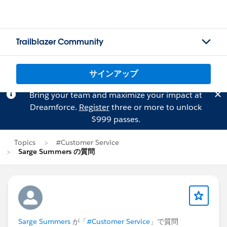
Trailblazer Community
サインアップ
Bring your team and maximize your impact at
Dreamforce.
Register
three or more to unlock
$999 passes.
Topics
#Customer Service
Sarge Summers の質問
Sarge Summers
が「
#Customer Service
」で質問