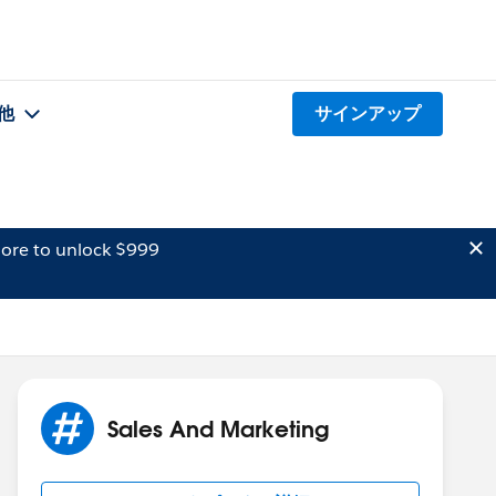
他
サインアップ
ore to unlock $999
Sales And Marketing