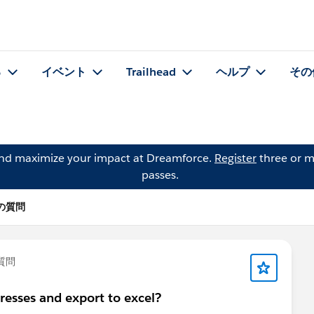
る
イベント
Trailhead
ヘルプ
その
and maximize your impact at Dreamforce.
Register
three or m
passes.
s の質問
質問
resses and export to excel?