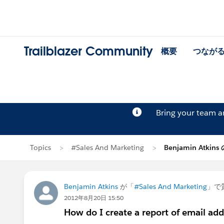
Trailblazer Community
概要
つなが
Bring your team 
Topics
#Sales And Marketing
Benjamin Atkin
Benjamin Atkins
が「
#Sales And Marketing
」で
2012年8月20日 15:50
How do I create a report of email add