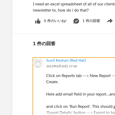
I need an excel spreadsheet of all of our clie
newsletter to, how do i do that?
0 件のいいね!
1 件の回答
Show 
1 件の回答
Sunil Keshari (Red Hat)
2012年8月20日 17:48
Click on Reports tab ---> New Report -
Create.
Here add email field in your report...and 
and click on 'Run Report'. This should 
'Export Details' button ---> Export to ha