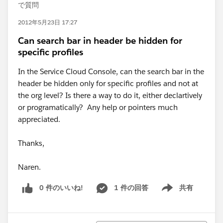
で質問
2012年5月23日 17:27
Can search bar in header be hidden for
specific profiles
In the Service Cloud Console, can the search bar in the
header be hidden only for specific profiles and not at
the org level? Is there a way to do it, either declartively
or programatically? Any help or pointers much
appreciated.
Thanks,
Naren.
0 件のいいね!
1 件の回答
共有
Show menu