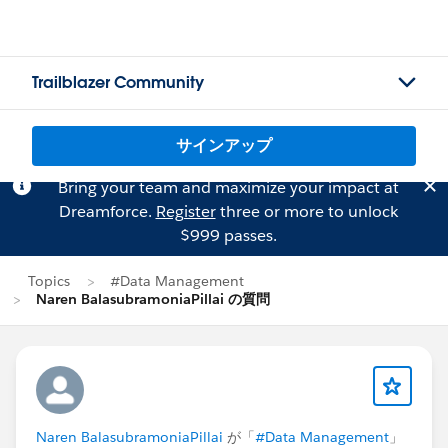
Trailblazer Community
サインアップ
Bring your team and maximize your impact at
Dreamforce.
Register
three or more to unlock
$999 passes.
Topics
#Data Management
Naren BalasubramoniaPillai の質問
Naren BalasubramoniaPillai
が「
#Data Management
」