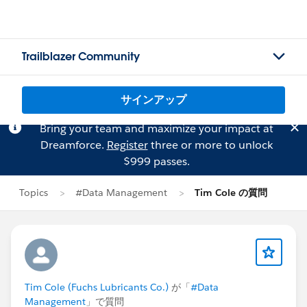
Trailblazer Community
サインアップ
Bring your team and maximize your impact at
Dreamforce.
Register
three or more to unlock
$999 passes.
Topics
#Data Management
Tim Cole の質問
Tim Cole (Fuchs Lubricants Co.)
が「
#Data
Management
」で質問