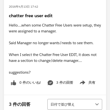
2016年4月13日 17:42
chatter free user edit
Hello....when some Chatter Free Users were setup, they
were assigned to a manager.
Said Manager no longer wants/needs to see them.
When I select the Chatter Free User EDIT, it does not
have a section to change/delete manager....
suggestions?
0 件のいいね!
3 件の回答
共有
Show menu
並び替え
3 件の回答
日付で並び替え