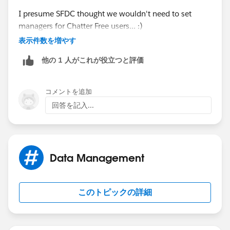
I presume SFDC thought we wouldn't need to set
managers for Chatter Free users... :)
表示件数を増やす
If you view the user in the People/Chatter tabs you can
他の 1 人がこれが役立つと評価
access the manager field via the About tab you can
manually amend this.
コメントを追加
If you have a lot to change then I'd recommend the
回答を記入...
Data Loader (or Excel Connector) as you'll be able to
make mass edits irrespective of the page layout.
Thanks,
Data Management
Dean
このトピックの詳細