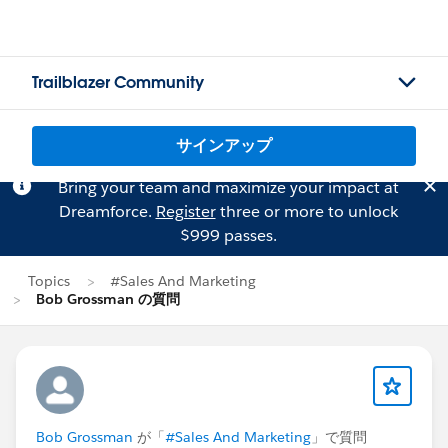
Trailblazer Community
サインアップ
Bring your team and maximize your impact at
Dreamforce.
Register
three or more to unlock
$999 passes.
Topics
#Sales And Marketing
Bob Grossman の質問
Bob Grossman
が「
#Sales And Marketing
」で質問