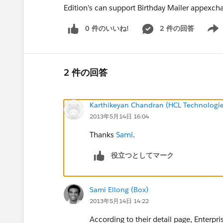
Edition's can support Birthday Mailer appexch
0 件のいいね!
2 件の回答
Show 
2 件の回答
Karthikeyan Chandran (HCL Technologie
2013年5月14日 16:04
Thanks
Sami
.
役立つとしてマーク
Sami Ellong (Box)
2013年5月14日 14:22
According to their detail page, Enterpr