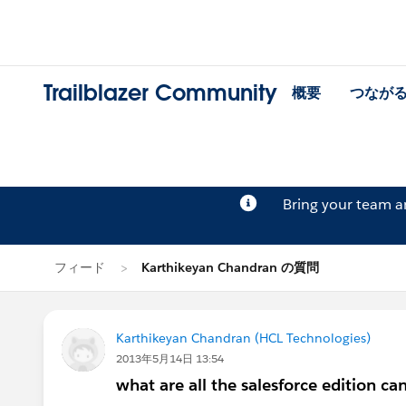
Trailblazer Community
概要
つなが
Bring your team 
フィード
Karthikeyan Chandran の質問
Karthikeyan Chandran (HCL Technologies)
2013年5月14日 13:54
what are all the salesforce edition c