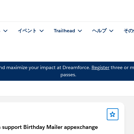
る
イベント
Trailhead
ヘルプ
その
and maximize your impact at Dreamforce.
Register
three or m
passes.
an support Birthday Mailer appexchange