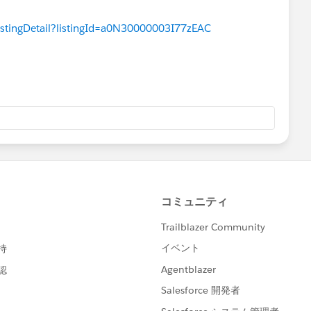
istingDetail?listingId=a0N30000003I77zEAC