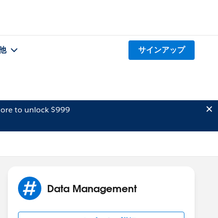
他
サインアップ
ore to unlock $999
Data Management