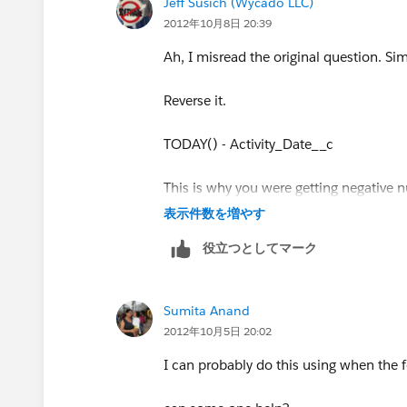
Jeff Susich (Wycado LLC)
2012年10月8日 20:39
Ah, I misread the original question. Si
Reverse it.
TODAY() - Activity_Date__c
This is why you were getting negative 
表示件数を増やす
役立つとしてマーク
Sumita Anand
2012年10月5日 20:02
I can probably do this using when the 