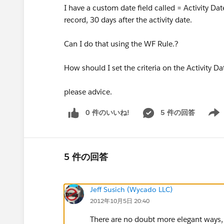
I have a custom date field called = Activity Dat
record, 30 days after the activity date.
Can I do that using the WF Rule.?
How should I set the criteria on the Activity Da
please advice.
0 件のいいね!
5 件の回答
Show 
5 件の回答
Jeff Susich (Wycado LLC)
2012年10月5日 20:40
There are no doubt more elegant ways, 