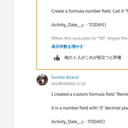
Create a formula number field. Call it 
Activity_Date__c - TODAY()
When this evaluates to "30", trigger th
fire away.
表示件数を増やす
他の 1 人がこれが役立つと評価
Sumita Anand
2012年10月8日 17:15
I created a custom formula field "Rem
it is a number field with '0' decimal pla
Activity_Date__c - TODAY()