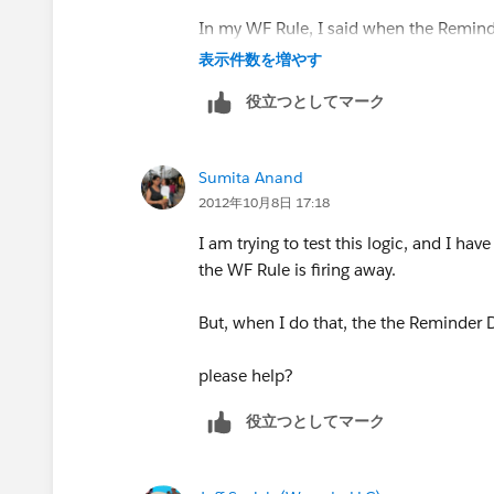
In my WF Rule, I said when the Reminde
表示件数を増やす
But if the Activity_Date is on 9/08/
役立つとしてマーク
becomes -30.
The email is not firing. I even did "less o
Sumita Anand
2012年10月8日 17:18
How do I get the email to fire away?
I am trying to test this logic, and I have
the WF Rule is firing away.
But, when I do that, the the Reminder 
please help?
役立つとしてマーク