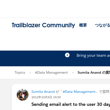
Trailblazer Community
概要
つなが
Bring your team 
Topics
#Data Management
Sumita Anand の
Sumita Anand
が「
#Data Management
」で質問
2012年10月5日 19:59
Sending email alert to the user 30 day