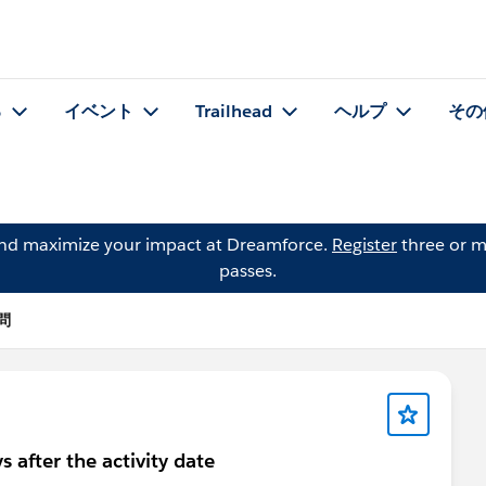
る
イベント
Trailhead
ヘルプ
その
and maximize your impact at Dreamforce.
Register
three or m
passes.
質問
s after the activity date