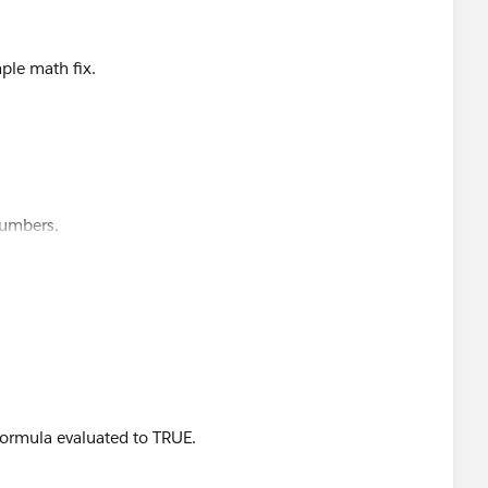
mple math fix.
numbers.
formula evaluated to TRUE.