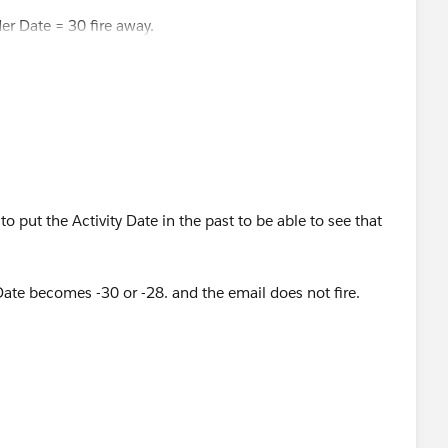
r Date = 30 fire away.
2012 and TODAY is 10/08/2012 then the Reminder Date
r equal" it sill does not fire.
 to put the Activity Date in the past to be able to see that
Date becomes -30 or -28. and the email does not fire.