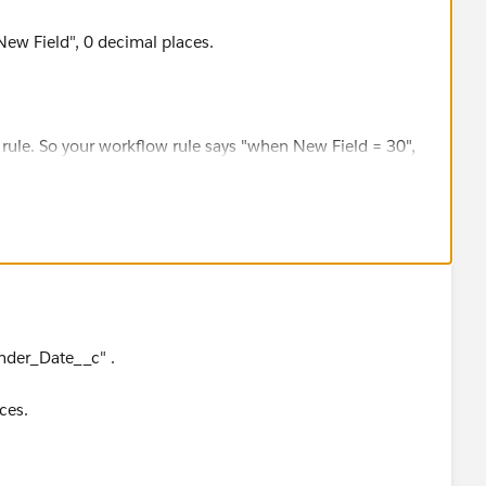
"New Field", 0 decimal places.
e rule. So your workflow rule says "when New Field = 30",
inder_Date__c" .
ces.