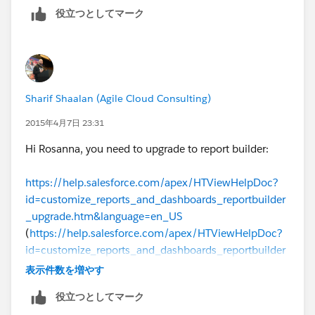
役立つとしてマーク
Sharif Shaalan (Agile Cloud Consulting)
2015年4月7日 23:31
Hi Rosanna, you need to upgrade to report builder:
https://help.salesforce.com/apex/HTViewHelpDoc?
id=customize_reports_and_dashboards_reportbuilder
_upgrade.htm&language=en_US
(
https://help.salesforce.com/apex/HTViewHelpDoc?
id=customize_reports_and_dashboards_reportbuilder
_upgrade.htm&language=en_US
)
表示件数を増やす
役立つとしてマーク