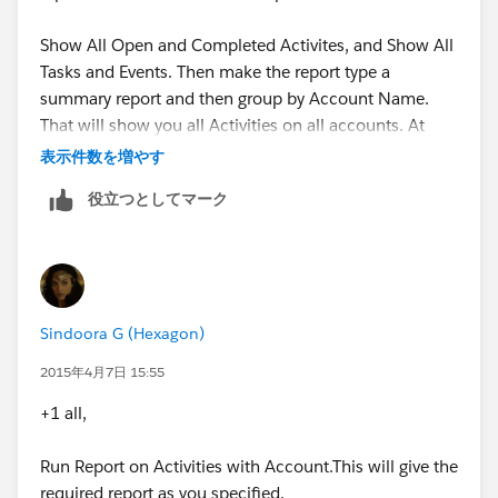
Show All Open and Completed Activites, and Show All
Tasks and Events. Then make the report type a
summary report and then group by Account Name.
That will show you all Activities on all accounts. At
that point you may filter out one specific account if
表示件数を増やす
that is all that you would like to see.
役立つとしてマーク
Sindoora G (Hexagon)
2015年4月7日 15:55
+1 all,
Run Report on Activities with Account.This will give the
required report as you specified.