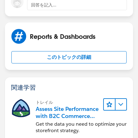
回答を記入...
Reports & Dashboards
このトピックの詳細
関連学習
トレイル
Assess Site Performance
with B2C Commerce
Reports & Dashboards
Get the data you need to optimize your
storefront strategy.