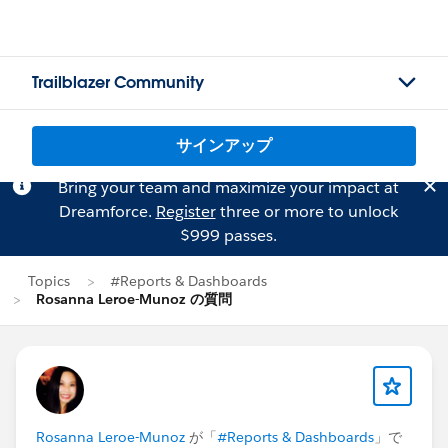
Trailblazer Community
サインアップ
Bring your team and maximize your impact at
Dreamforce.
Register
three or more to unlock
$999 passes.
Topics
#Reports & Dashboards
Rosanna Leroe-Munoz の質問
Rosanna Leroe-Munoz
が「
#Reports & Dashboards
」で