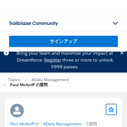
Trailblazer Community
サインアップ
Bring your team and maximize your impact at
Dreamforce.
Register
three or more to unlock
$999 passes.
Topics
#Data Management
Paul McAniff の質問
Paul McAniff
が「
#Data Management
」で質問