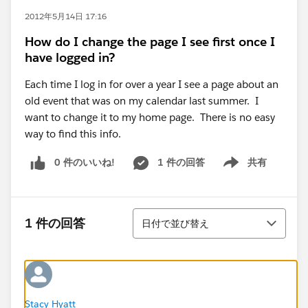
2012年5月14日 17:16
How do I change the page I see first once I
have logged in?
Each time I log in for over a year I see a page about an
old event that was on my calendar last summer. I
want to change it to my home page. There is no easy
way to find this info.
0 件のいいね!
1 件の回答
共有
Show menu
並び替え
1 件の回答
日付で並び替え
Stacy Hyatt