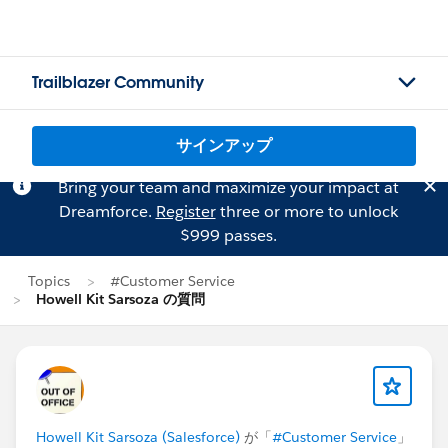
Trailblazer Community
サインアップ
Bring your team and maximize your impact at
Dreamforce.
Register
three or more to unlock
$999 passes.
Topics
#Customer Service
Howell Kit Sarsoza の質問
Howell Kit Sarsoza (Salesforce)
が「
#Customer Service
」