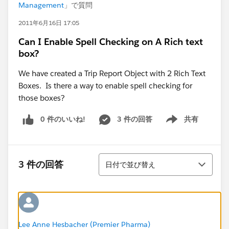
Management
」で質問
2011年6月16日 17:05
Can I Enable Spell Checking on A Rich text
box?
We have created a Trip Report Object with 2 Rich Text
Boxes. Is there a way to enable spell checking for
those boxes?
0 件のいいね!
3 件の回答
共有
Show menu
並び替え
3 件の回答
日付で並び替え
Lee Anne Hesbacher (Premier Pharma)