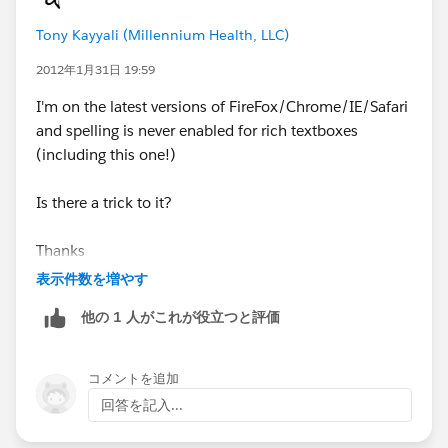
Tony Kayyali (Millennium Health, LLC)
2012年1月31日 19:59
I'm on the latest versions of FireFox/Chrome/IE/Safari
and spelling is never enabled for rich textboxes
(including this one!)
Is there a trick to it?
Thanks
表示件数を増やす
他の 1 人がこれが役立つと評価
コメントを追加
回答を記入...