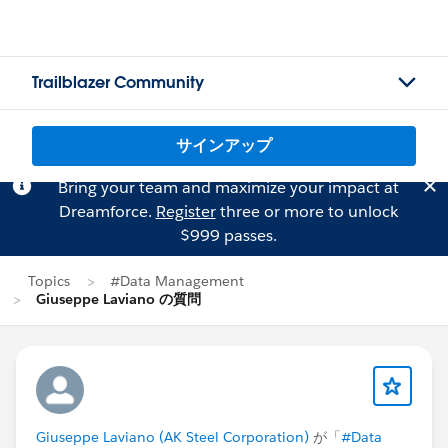
Trailblazer Community
サインアップ
Bring your team and maximize your impact at
Dreamforce.
Register
three or more to unlock
$999 passes.
Topics
#Data Management
Giuseppe Laviano の質問
Giuseppe Laviano (AK Steel Corporation)
が「
#Data