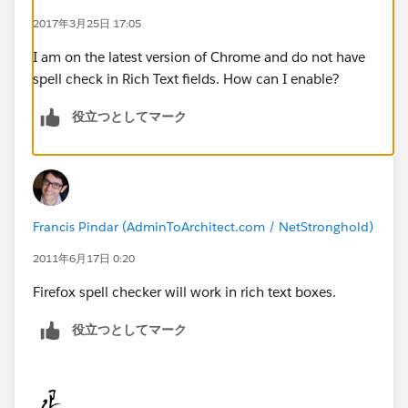
2017年3月25日 17:05
I am on the latest version of Chrome and do not have
spell check in Rich Text fields. How can I enable?
役立つとしてマーク
Francis Pindar (AdminToArchitect.com / NetStronghold)
2011年6月17日 0:20
Firefox spell checker will work in rich text boxes.
役立つとしてマーク