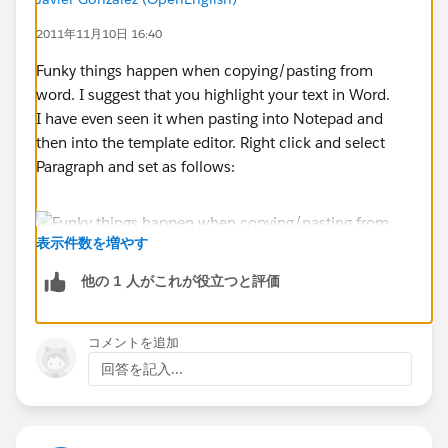
Il, In, Ky, Mi, Oh, On, Wv
2011年11月10日 16:40
Funky things happen when copying/pasting from
**************************
word. I suggest that you highlight your text in Word.
I have even seen it when pasting into Notepad and
This does not show in the Preview, only in the sent
then into the template editor. Right click and select
letter.
Paragraph and set as follows:
This does not occur when text is typing directly in or
copied from a text editor, like Notepad. Currently, I
表示件数を増やす
warn users to not copy/paste from Word. Is there any
他の 1 人がこれが役立つと評価
way around this?
コメントを追加
回答を記入...