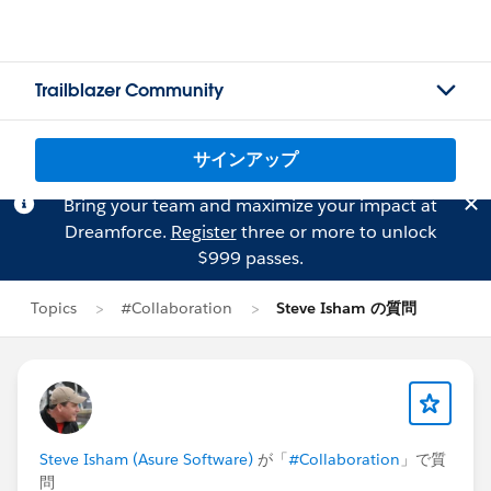
Trailblazer Community
サインアップ
Bring your team and maximize your impact at
Dreamforce.
Register
three or more to unlock
$999 passes.
Topics
#Collaboration
Steve Isham の質問
Steve Isham (Asure Software)
が「
#Collaboration
」で質
問