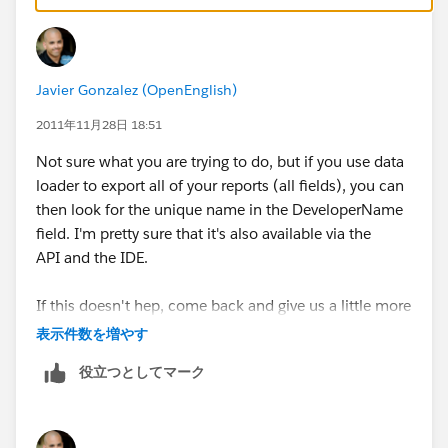
Javier Gonzalez (OpenEnglish)
2011年11月28日 18:51
Not sure what you are trying to do, but if you use data
loader to export all of your reports (all fields), you can
then look for the unique name in the DeveloperName
field. I'm pretty sure that it's also available via the
API and the IDE.
If this doesn't hep, come back and give us a little more
info regarding the business case. Good luck.
表示件数を増やす
役立つとしてマーク