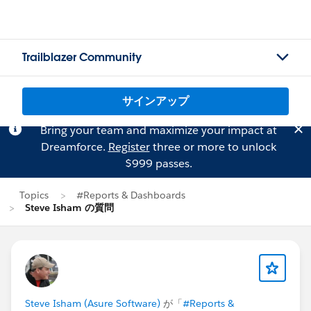
Trailblazer Community
サインアップ
Bring your team and maximize your impact at
Dreamforce.
Register
three or more to unlock
$999 passes.
Topics
#Reports & Dashboards
Steve Isham の質問
Steve Isham (Asure Software)
が「
#Reports &