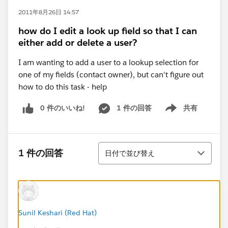
2011年8月26日 14:57
how do I edit a look up field so that I can
either add or delete a user?
I am wanting to add a user to a lookup selection for
one of my fields (contact owner), but can't figure out
how to do this task - help
0 件のいいね!
1 件の回答
共有
Show menu
並び替え
1 件の回答
日付で並び替え
Sunil Keshari (Red Hat)