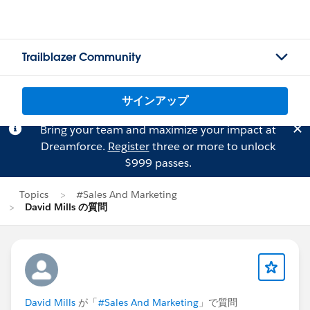
Trailblazer Community
サインアップ
Bring your team and maximize your impact at
Dreamforce.
Register
three or more to unlock
$999 passes.
Topics
#Sales And Marketing
David Mills の質問
David Mills
が「
#Sales And Marketing
」で質問