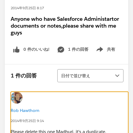
2014年9月25日 8:17
Anyone who have Salesforce Administartor
documents or notes,please share with me
guys
0 件のいいね!
1 件の回答
共有
Show menu
並び替え
1 件の回答
日付で並び替え
Rob Hawthorn
2014年9月25日 9:14
Please delete this one Madhuri, it's a duplicate.