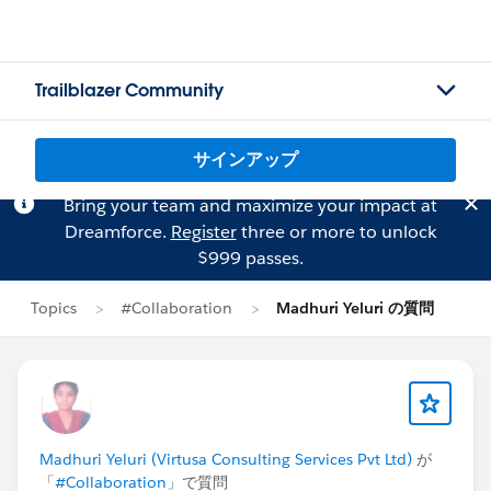
Trailblazer Community
サインアップ
Bring your team and maximize your impact at
Dreamforce.
Register
three or more to unlock
$999 passes.
Topics
#Collaboration
Madhuri Yeluri の質問
Madhuri Yeluri (Virtusa Consulting Services Pvt Ltd)
が
「
#Collaboration
」で質問