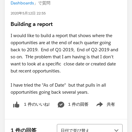
Dashboards
」で質問
2020年5月12日 22:55
Building a report
I would like to build a report that shows where the
opportunities are at the end of each quarter going
back to 2019. End of Q1-2019, End of Q2-2019 and
so on. THe problem that I am having is that I don't
want to look at a specific close date or created date
but recent opportunities.
I have tried the "As of Date" but that pulls in all
opportunities going back several years.
1 件の回答
共有
1 件のいいね!
Show menu
並び替え
1 件の回答
日付で並び替え