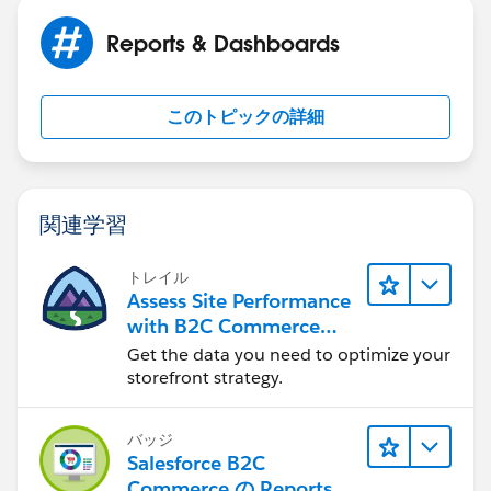
Reports & Dashboards
このトピックの詳細
関連学習
トレイル
Assess Site Performance
with B2C Commerce
Reports & Dashboards
Get the data you need to optimize your
storefront strategy.
バッジ
Salesforce B2C
Commerce の Reports &