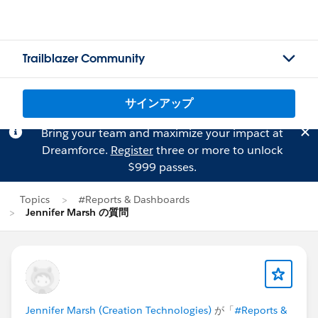
Trailblazer Community
サインアップ
Bring your team and maximize your impact at
Dreamforce.
Register
three or more to unlock
$999 passes.
Topics
#Reports & Dashboards
Jennifer Marsh の質問
Jennifer Marsh (Creation Technologies)
が「
#Reports &