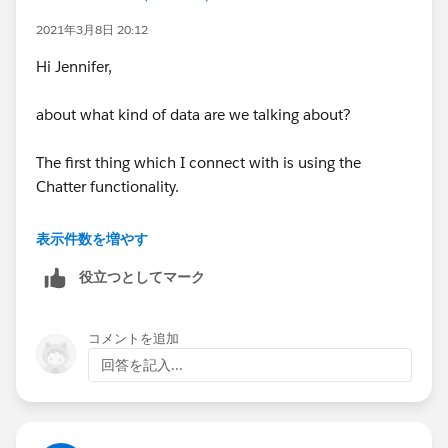
2021年3月8日 20:12
Hi Jennifer,
about what kind of data are we talking about?
The first thing which I connect with is using the
Chatter functionality.
You can create groups where you invite
表示件数を増やす
customers/partners with a Chatter license (normally
役立つとしてマーク
you have lots of free ones in your org). There data can
be shared.
コメントを追加
Khoi
回答を記入...