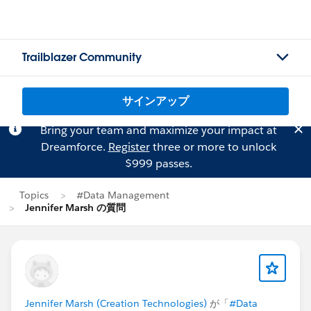
Trailblazer Community
サインアップ
Bring your team and maximize your impact at
Dreamforce.
Register
three or more to unlock
$999 passes.
Topics
#Data Management
Jennifer Marsh の質問
Jennifer Marsh (Creation Technologies)
が「
#Data