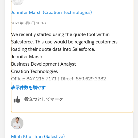
Jennifer Marsh (Creation Technologies)
2021年3月8日 20:18
We recently started using the quote tool within
Salesforce. This use would be regarding customers
loading their quote data into Salesforce.
Jennifer Marsh
Business Development Analyst
Creation Technologies
Office: 847.215.7171 | Direct: 859.629.3382
jennifer.marsh@creationtech.com
|
表示件数を増やす
www.creationtech.com
役立つとしてマーク
Take care of yourself and others. Creation COVID-19
Response
Minh Khoi Tran (Salesfive)