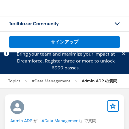
Trailblazer Community
サインアップ
Bring your team and maximize your impact at
Dreamforce.
Register
three or more to unlock
$999 passes.
Topics
#Data Management
Admin ADP の質問
Admin ADP
が「
#Data Management
」で質問