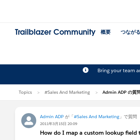
Trailblazer Community
概要
つなが
Bring your team 
Topics
#Sales And Marketing
Admin ADP の質
Admin ADP
が「
#Sales And Marketing
」で質問
2011年3月15日 20:09
How do I map a custom lookup field t