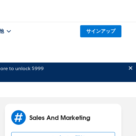
他
サインアップ
ore to unlock $999
Sales And Marketing