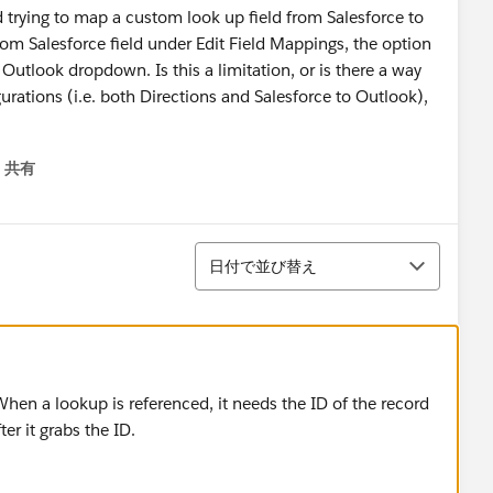
d trying to map a custom look up field from Salesforce to
om Salesforce field under Edit Field Mappings, the option
 Outlook dropdown. Is this a limitation, or is there a way
gurations (i.e. both Directions and Salesforce to Outlook),
共有
menu
並び替え
日付で並び替え
. When a lookup is referenced, it needs the ID of the record
er it grabs the ID.