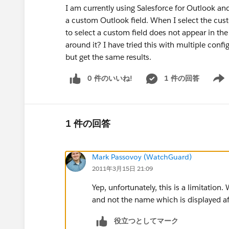
I am currently using Salesforce for Outlook an
a custom Outlook field. When I select the cust
to select a custom field does not appear in the
around it? I have tried this with multiple confi
but get the same results.
0 件のいいね!
1 件の回答
Show 
1 件の回答
Mark Passovoy (WatchGuard)
2011年3月15日 21:09
Yep, unfortunately, this is a limitation
and not the name which is displayed aft
役立つとしてマーク