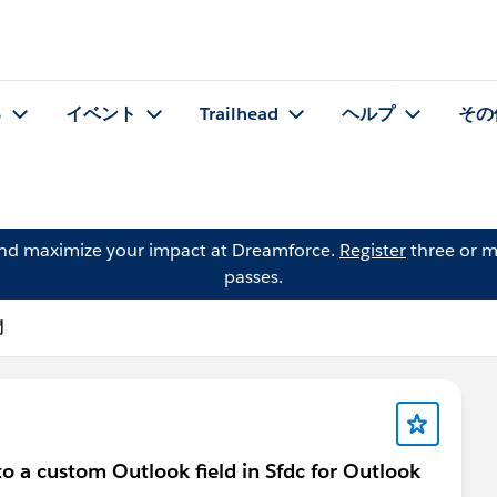
る
イベント
Trailhead
ヘルプ
その
and maximize your impact at Dreamforce.
Register
three or m
passes.
問
o a custom Outlook field in Sfdc for Outlook