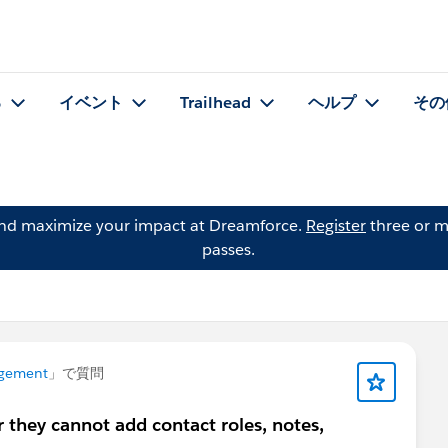
る
イベント
Trailhead
ヘルプ
その
and maximize your impact at Dreamforce.
Register
three or m
passes.
gement
」で質問
hey cannot add contact roles, notes,