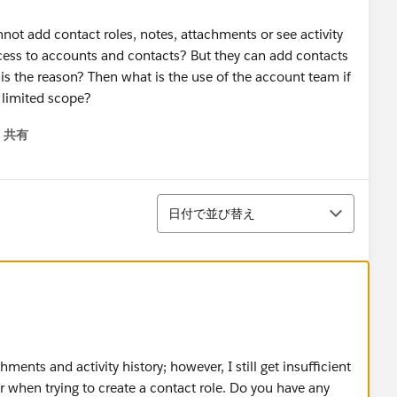
t add contact roles, notes, attachments or see activity
cess to accounts and contacts? But they can add contacts
this the reason? Then what is the use of the account team if
y limited scope?
共有
menu
並び替え
日付で並び替え
ments and activity history; however, I still get insufficient
when trying to create a contact role. Do you have any