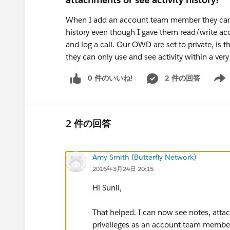
When I add an account team member they canno
history even though I gave them read/write ac
and log a call. Our OWD are set to private, is 
they can only use and see activity within a ver
0 件のいいね!
2 件の回答
Show 
2 件の回答
Amy Smith (Butterfly Network)
2016年3月24日 20:15
Hi Sunil,
That helped. I can now see notes, attach
privelleges as an account team member 