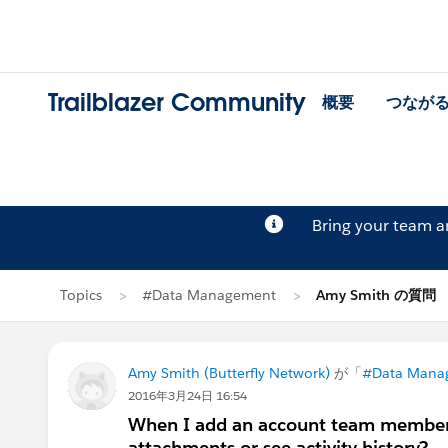
Trailblazer Community
概要
つなが
Bring your team 
Topics
#Data Management
Amy Smith の質問
Amy Smith (Butterfly Network)
が「
#Data Mana
2016年3月24日 16:54
When I add an account team member t
attachments or see activity history?