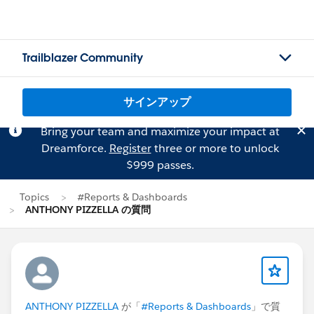
Trailblazer Community
サインアップ
Bring your team and maximize your impact at
Dreamforce.
Register
three or more to unlock
$999 passes.
Topics
#Reports & Dashboards
ANTHONY PIZZELLA の質問
ANTHONY PIZZELLA
が「
#Reports & Dashboards
」で質