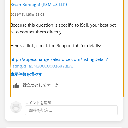
Bryan Boroughf (RSM US LLP)
2011年5月19日 15:05
Because this question is specific to iSell, your best bet
is to contact them directly.
Here's a link, check the Support tab for details:
http://appexchange.salesforce.com/listingDetail?
listingId=a0N300000016aYuEAI
表示件数を増やす
役立つとしてマーク
コメントを追加
回答を記入...