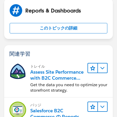
Reports & Dashboards
このトピックの詳細
関連学習
トレイル
Assess Site Performance
with B2C Commerce
Reports & Dashboards
Get the data you need to optimize your
storefront strategy.
バッジ
Salesforce B2C
Commerce の Reports &