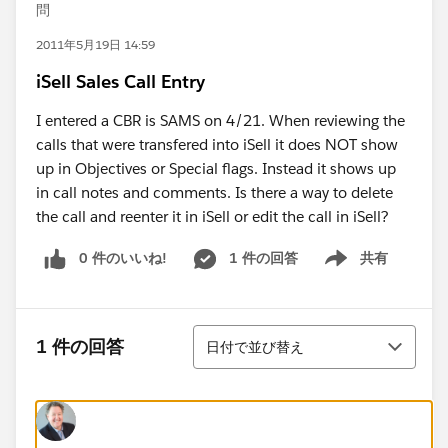
問
2011年5月19日 14:59
iSell Sales Call Entry
I entered a CBR is SAMS on 4/21. When reviewing the
calls that were transfered into iSell it does NOT show
up in Objectives or Special flags. Instead it shows up
in call notes and comments. Is there a way to delete
the call and reenter it in iSell or edit the call in iSell?
0 件のいいね!
1 件の回答
共有
Show menu
並び替え
1 件の回答
日付で並び替え