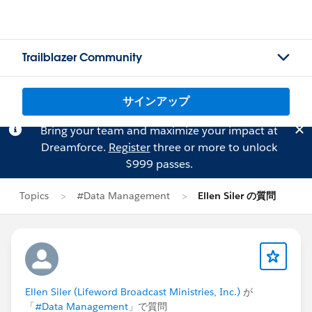
Trailblazer Community
サインアップ
Bring your team and maximize your impact at
Dreamforce.
Register
three or more to unlock
$999 passes.
Topics
#Data Management
Ellen Siler の質問
Ellen Siler (Lifeword Broadcast Ministries, Inc.)
が
「
#Data Management
」で質問