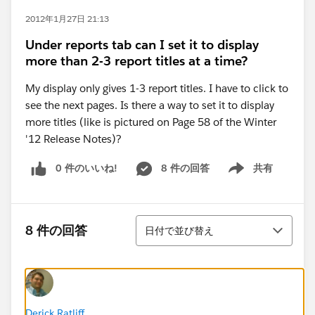
2012年1月27日 21:13
Under reports tab can I set it to display
more than 2-3 report titles at a time?
My display only gives 1-3 report titles. I have to click to
see the next pages. Is there a way to set it to display
more titles (like is pictured on Page 58 of the Winter
'12 Release Notes)?
0 件のいいね!
8 件の回答
共有
Show menu
並び替え
8 件の回答
日付で並び替え
Derick Ratliff