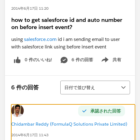
2014年6月17日 11:20
how to get salesforce id and auto number
on before insert event?
using
salesforce.com
id i am sending email to user
with salesforce link using before insert event
0 件のいいね!
6 件の回答
共有
Show menu
並び替え
6 件の回答
日付で並び替え
承認された回答
Chidambar Reddy (FormulaQ Solutions Private Limited)
2014年6月17日 11:43