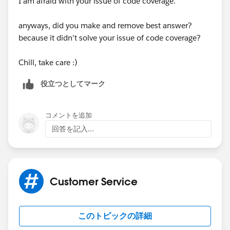
I am afraid with your issue of code coverage.
anyways, did you make and remove best answer?
because it didn't solve your issue of code coverage?
Chill, take care :)
役立つとしてマーク
コメントを追加
回答を記入...
Customer Service
このトピックの詳細