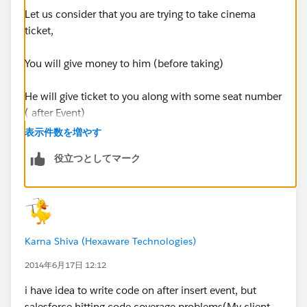
Let us consider that you are trying to take cinema
ticket,
You will give money to him (before taking)
He will give ticket to you along with some seat number
( after Event)
表示件数を増やす
Incase of Before event, you can get all the information
役立つとしてマーク
that is provided by user ( ex: how much money you
have given, which movie you are going)
Incase of After event, you will all information along
with information that is provided by salesforce ( ex:
Karna Shiva (Hexaware Technologies)
ticket number, seat number)
2014年6月17日 12:12
I hope this explaination will solve your issue
i have idea to write code on after insert event, but
salesforce hitting code coverage problems(My client