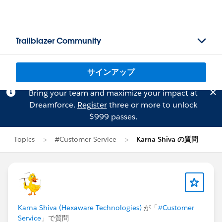
Trailblazer Community
サインアップ
Bring your team and maximize your impact at
Dreamforce.
Register
three or more to unlock
$999 passes.
Topics
#Customer Service
Karna Shiva の質問
Karna Shiva (Hexaware Technologies)
が「
#Customer
Service
」で質問