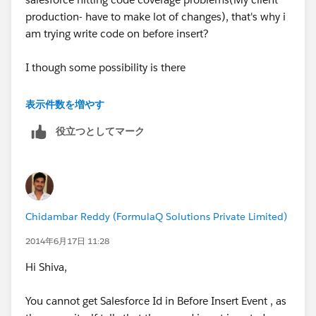
production- have to make lot of changes), that's why i
am trying write code on before insert?
I though some possibility is there
Many thaks:)
表示件数を増やす
役立つとしてマーク
Chidambar Reddy (FormulaQ Solutions Private Limited)
2014年6月17日 11:28
Hi Shiva,
You cannot get Salesforce Id in Before Insert Event , as