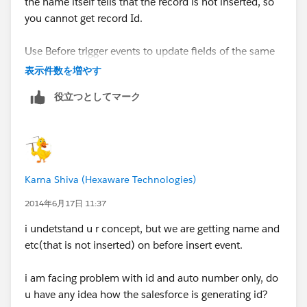
the name itself tells that the record is not inserted, so
you cannot get record Id.
Use Before trigger events to update fields of the same
record or for checking duplicates.
表示件数を増やす
役立つとしてマーク
Incase of other tasks, use After trigger events
https://www.salesforce.com/us/developer/docs/apex
code/Content/apex_triggers_order_of_execution.htm
Karna Shiva (Hexaware Technologies)
2014年6月17日 11:37
i undetstand u r concept, but we are getting name and
etc(that is not inserted) on before insert event.
i am facing problem with id and auto number only, do
u have any idea how the salesforce is generating id?