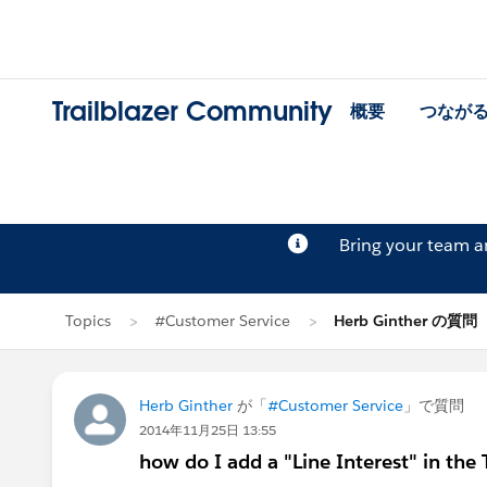
Trailblazer Community
概要
つなが
Bring your team 
Topics
#Customer Service
Herb Ginther の質問
Herb Ginther
が「
#Customer Service
」で質問
2014年11月25日 13:55
how do I add a "Line Interest" in the 