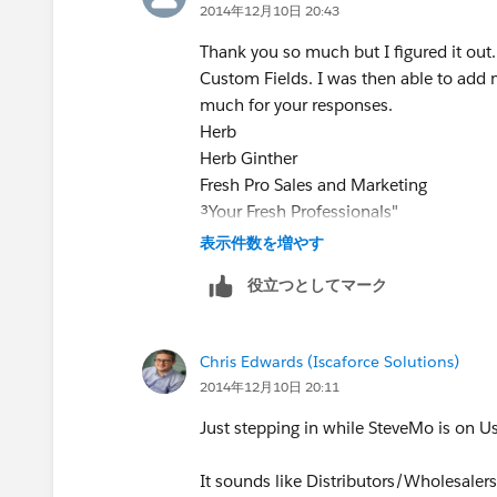
2014年12月10日 20:43
Thank you so much but I figured it out. 
Custom Fields. I was then able to add mo
much for your responses.
Herb
Herb Ginther
Fresh Pro Sales and Marketing
³Your Fresh Professionals"
Cell/Office 778-899-4372
表示件数を増やす
e:
役立つとしてマーク
herbg@freshprosales.ca
www.freshpros
Chris Edwards (Iscaforce Solutions)
2014年12月10日 20:11
Just stepping in while SteveMo is on Us
It sounds like Distributors/Wholesalers/