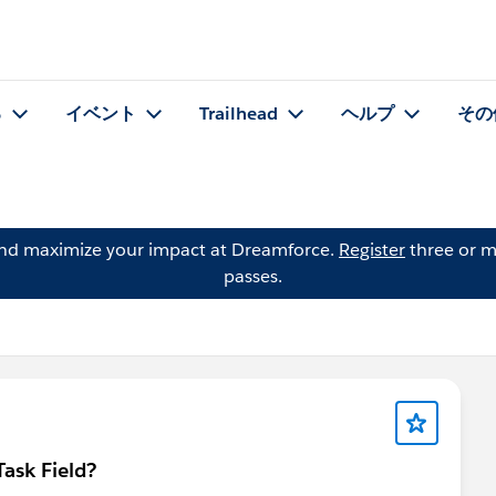
る
イベント
Trailhead
ヘルプ
その
and maximize your impact at Dreamforce.
Register
three or m
passes.
Task Field?