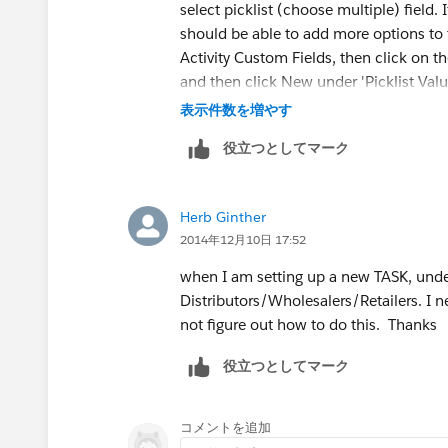
select picklist (choose multiple) field. 
should be able to add more options to t
Activity Custom Fields, then click on th
and then click New under 'Picklist Valu
表示件数を増やす
Hope that helps.
役立つとしてマーク
Herb Ginther
2014年12月10日 17:52
when I am setting up a new TASK, under
Distributors/Wholesalers/Retailers. I n
not figure out how to do this. Thanks
役立つとしてマーク
コメントを追加