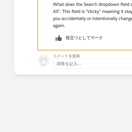
What does the Search dropdown field s
All". This field is "sticky" meaning it s
you accidentally or intentionally changed
again.
役立つとしてマーク
コメントを追加
回答を記入...