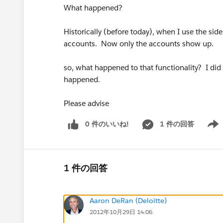
What happened?
Historically (before today), when I use the side
accounts. Now only the accounts show up.
so, what happened to that functionality? I did
happened.
Please advise
0 件のいいね!
1 件の回答
Show 
1 件の回答
Aaron DeRan (Deloitte)
2012年10月29日 14:06