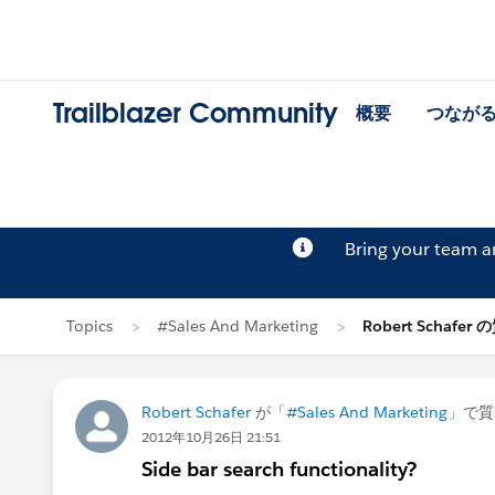
Trailblazer Community
概要
つなが
Bring your team 
Topics
#Sales And Marketing
Robert Schafer
Robert Schafer
が「
#Sales And Marketing
」で質
2012年10月26日 21:51
Side bar search functionality?