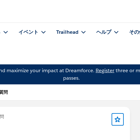
る
イベント
Trailhead
ヘルプ
その
and maximize your impact at Dreamforce.
Register
three or m
passes.
 の質問
問