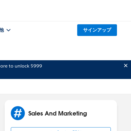
他
サインアップ
ore to unlock $999
Sales And Marketing