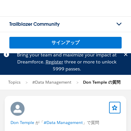
Trailblazer Community
サインアップ
Bring your team and maximize your impact at
Dreamforce.
Register
three or more to unlock
$999 passes.
Topics
#Data Management
Don Temple の質問
Don Temple
が「
#Data Management
」で質問