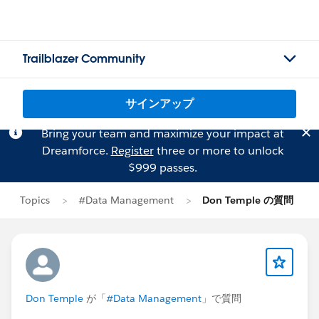
Trailblazer Community
サインアップ
Bring your team and maximize your impact at
Dreamforce.
Register
three or more to unlock
$999 passes.
Topics
#Data Management
Don Temple の質問
Don Temple
が「
#Data Management
」で質問