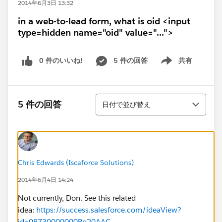
2014年6月3日 13:32
in a web-to-lead form, what is oid <input
type=hidden name="oid" value="...">
0 件のいいね!
5 件の回答
共有
Show menu
並び替え
5 件の回答
日付で並び替え
Chris Edwards (Iscaforce Solutions)
2014年6月4日 14:24
Not currently, Don. See this related
idea:
https://success.salesforce.com/ideaView?
id=08730000000Bq20AAC
.