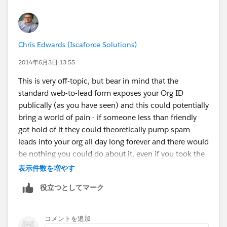
Chris Edwards (Iscaforce Solutions)
2014年6月3日 13:55
This is very off-topic, but bear in mind that the
standard web-to-lead form exposes your Org ID
publically (as you have seen) and this could potentially
bring a world of pain - if someone less than friendly
got hold of it they could theoretically pump spam
leads into your org all day long forever and there would
be nothing you could do about it, even if you took the
form offline.
表示件数を増やす
役立つとしてマーク
So, just bear that in mind and if it's at all feasible, you
may want to explore doing some server-side logic to
pass in the Org ID behind the scenes.
コメントを追加