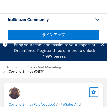
Trailblazer Community
サインアップ
Bring your team and maximize your impact at
Dreamforce.
Register
three or more to unlock
$999 passes.
Topics
#Sales And Marketing
Coviello Shirley の質問
Coviello Shirley (Big Voodoo)
が「
#Sales And