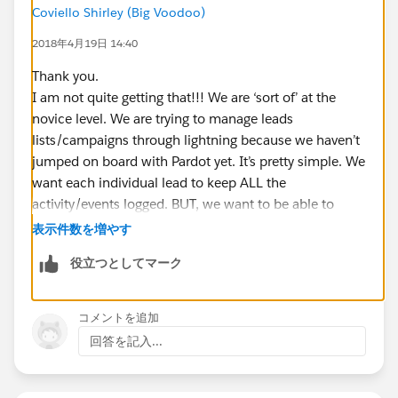
Coviello Shirley (Big Voodoo)
2018年4月19日 14:40
Thank you.
I am not quite getting that!!! We are ‘sort of’ at the
novice level. We are trying to manage leads
lists/campaigns through lightning because we haven’t
jumped on board with Pardot yet. It’s pretty simple. We
want each individual lead to keep ALL the
activity/events logged. BUT, we want to be able to
‘add’ that activity ONCE …..Example, we sent out a
表示件数を増やす
mailer (yes, snail mail) to a specific list, so we want
役立つとしてマーク
that activity to be logged on each lead, but only want
to log it once (to all in that lead list). But when looking
at an individual lead, we want to see ALL the activities
コメントを追加
….does that make sense?
回答を記入...