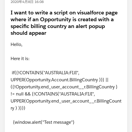
2020年4月8日 16:08
I want to write a script on visualforce page
where if an Opportunity is created with a
specific billing country an alert popup
should appear
Hello,
Here it is:
if({!CONTAINS("AUSTRALIA:FIJI",
UPPER(Opportunity.Account.BillingCountry ))} ||
({!Opportunity.end_user_account__r.BillingCountry }
!= null && {!CONTAINS("AUSTRALIA:FIJI",
UPPER(Opportunity.end_user_account__r.BillingCount
ry ) )}))
{window.alert("Test message"}