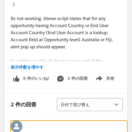
}
Its not working. Above script states that for any
opportunity having Account Country or End User
Account Country (End User Account is a lookup
Account field at Opportunity level) Australia or Fiji,
alert pop up should appear.
In addition to this, it should popup only if the
表示件数を増やす
opportunity is just created.
0 件のいいね!
2 件の回答
共有
Show menu
Thanks
並び替え
2 件の回答
日付で並び替え