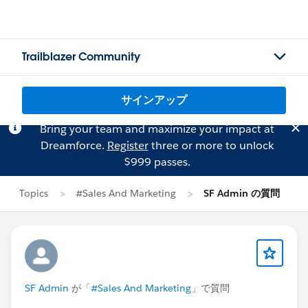
Trailblazer Community
サインアップ
Bring your team and maximize your impact at
Dreamforce.
Register
three or more to unlock
$999 passes.
Topics
#Sales And Marketing
SF Admin の質問
SF Admin
が「
#Sales And Marketing
」で質問