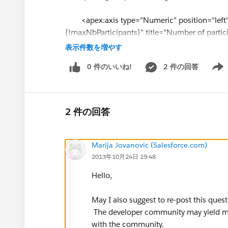
<apex:axis type="Numeric" position="left
{!maxNbParticipants}" title="Number of partici
表示件数を増やす
<apex:axis type="Category" position="botto
0 件のいいね!
2 件の回答
Show 
<apex:chartLabel rotate="315"/>
</apex:axis>
2 件の回答
<apex:lineSeries title="{!mapNames[0]}" fill
markerType="circle" markerSize="4" markerFi
Marija Jovanovic (Salesforce.com)
2013年10月24日 19:48
<apex:lineSeries title="{!mapNames[1]}" fill
Hello,
markerType="circle" markerSize="4" markerFi
May I also suggest to re-post this que
<apex:lineSeries title="{!mapNames[2]}" fill
The developer community may yield mo
markerType="circle" markerSize="4" markerFi
with the community.