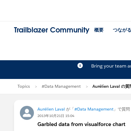
Trailblazer Community
概要
つなが
Bring your team 
Topics
#Data Management
Aurélien Laval の
Aurélien Laval
が「
#Data Management
」で質問
2013年10月21日 15:04
Garbled data from visualforce chart