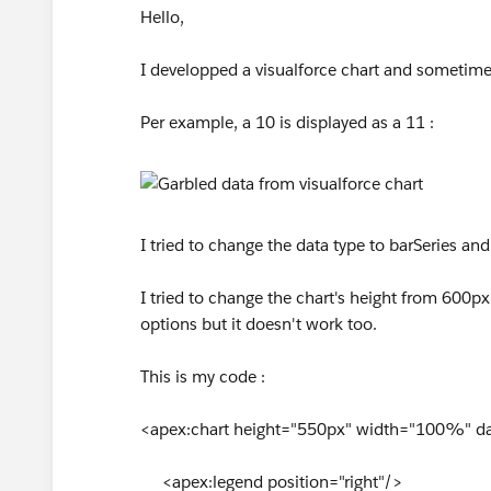
Hello,
I developped a visualforce chart and sometimes
Per example, a 10 is displayed as a 11 :
I tried to change the data type to barSeries and
I tried to change the chart's height from 600p
options but it doesn't work too.
This is my code :
<apex:chart height="550px" width="100%" data
<apex:legend position="right"/>