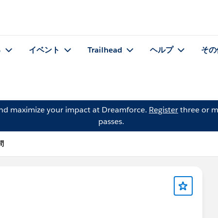
る
イベント
Trailhead
ヘルプ
その
and maximize your impact at Dreamforce.
Register
three or m
passes.
質問