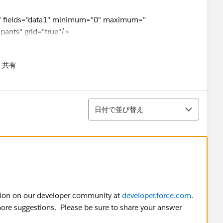
" fields="data1" minimum="0" maximum="
pants" grid="true"/>
m" fields="name" title="">
共有
menu
並び替え
日付で並び替え
="true" axis="left" xField="name" yField="data1"
ll="#.A44065" strokeColor="#.A44065" />
="false" axis="left" xField="name" yField="data2"
ll="#.4051A4" strokeColor="#.4051A4" />
stion on our developer community at
developer.force.com
.
="false" axis="left" xField="name" yField="data3"
re suggestions. Please be sure to share your answer
ll="#.5EA440" strokeColor="#.5EA440" />