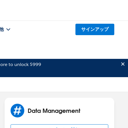
他
サインアップ
ore to unlock $999
Data Management