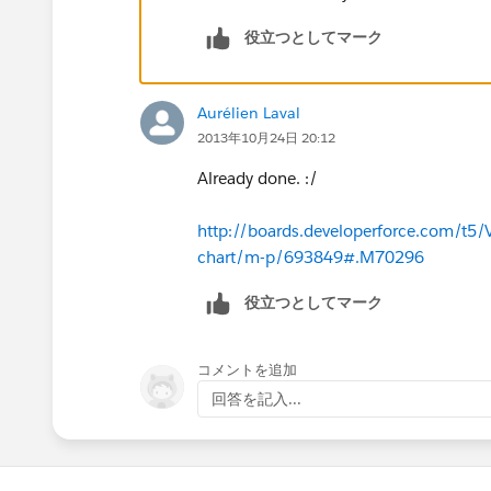
</apex:chart>
役立つとしてマーク
Why data are garbked please?
Aurélien Laval
Thanks for your answers.
2013年10月24日 20:12
Already done. :/
Best regards
http://boards.developerforce.com/t5/V
chart/m-p/693849#.M70296
役立つとしてマーク
コメントを追加
回答を記入...