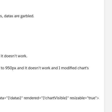
, datas are garbled.
 it doesn't work.
x to 950px and it doesn't work and I modified chart's
="{!datas}" rendered="{!chartVisible}" resizable="true">