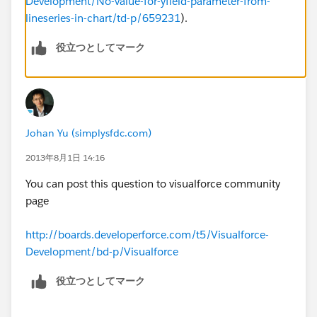
Development/No-value-for-yfield-parameter-from-
lineseries-in-chart/td-p/659231
).
役立つとしてマーク
Johan Yu (simplysfdc.com)
2013年8月1日 14:16
You can post this question to visualforce community
page
http://boards.developerforce.com/t5/Visualforce-
Development/bd-p/Visualforce
役立つとしてマーク