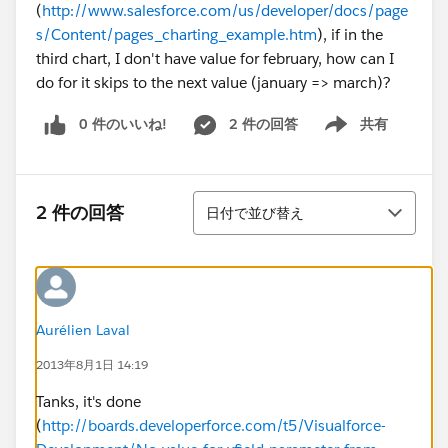
(
http://www.salesforce.com/us/developer/docs/page
s/Content/pages_charting_example.htm
), if in the
third chart, I don't have value for february, how can I
do for it skips to the next value (january => march)?
0 件のいいね!
2 件の回答
共有
Show menu
並び替え
2 件の回答
日付で並び替え
Aurélien Laval
2013年8月1日 14:19
Tanks, it's done
(
http://boards.developerforce.com/t5/Visualforce-