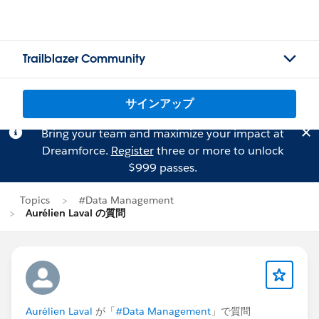
Trailblazer Community
サインアップ
Bring your team and maximize your impact at
Dreamforce.
Register
three or more to unlock
$999 passes.
Topics
#Data Management
Aurélien Laval の質問
Aurélien Laval
が「
#Data Management
」で質問