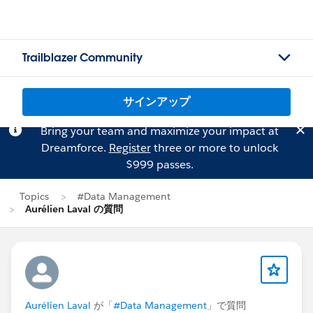
Trailblazer Community
サインアップ
Bring your team and maximize your impact at
Dreamforce.
Register
three or more to unlock
$999 passes.
Topics
#Data Management
Aurélien Laval の質問
Aurélien Laval
が「
#Data Management
」で質問