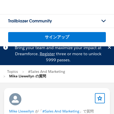
Trailblazer Community
サインアップ
Bring your team and maximize your impact at
Dreamforce.
Register
three or more to unlock
$999 passes.
Topics
#Sales And Marketing
Mike Llewellyn の質問
Mike Llewellyn
が「
#Sales And Marketing
」で質問