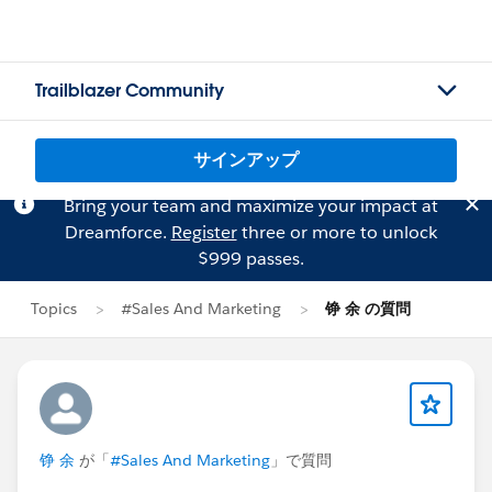
Trailblazer Community
サインアップ
Bring your team and maximize your impact at
Dreamforce.
Register
three or more to unlock
$999 passes.
Topics
#Sales And Marketing
铮 余 の質問
铮 余
が「
#Sales And Marketing
」で質問