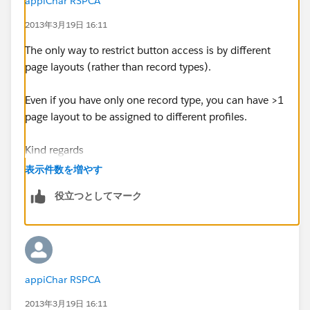
appiChar RSPCA
2013年3月19日 16:11
The only way to restrict button access is by different
page layouts (rather than record types).
Even if you have only one record type, you can have >1
page layout to be assigned to different profiles.
Kind regards
表示件数を増やす
Julie Baxter
役立つとしてマーク
appiChar RSPCA
2013年3月19日 16:11