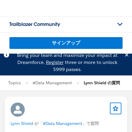
Trailblazer Community
サインアップ
Bring your team and maximize your impact at
Dreamforce.
Register
three or more to unlock
$999 passes.
Topics
#Data Management
Lynn Shield の質問
Lynn Shield
が「
#Data Management
」で質問