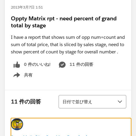
2013年3月7日 1:51
Oppty Matrix rpt - need percent of grand
total by stage
I have a report that shows sum of opp num=count and
sum of total price, that is sliced by sales stage, need to
show percent of count by stage for overall number .
0 件のいいね!
11 件の回答
共有
Show menu
並び替え
11 件の回答
日付で並び替え