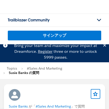
Trailblazer Community
サインアップ
Bring your team and maximize your impact at
Dreamforce.
Register
three or more to unlock
$999 passes.
Topics
#Sales And Marketing
Susie Banks の質問
Susie Banks
が「
#Sales And Marketing
」で質問