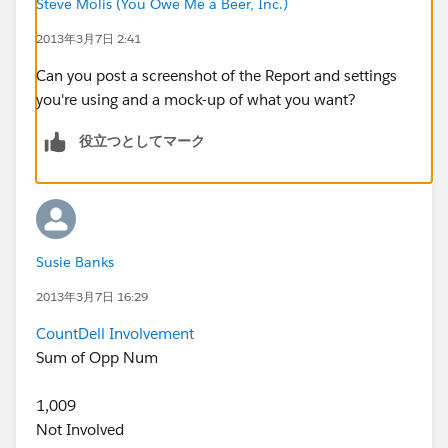
Steve Molis (You Owe Me a Beer, Inc.)
2013年3月7日 2:41
Can you post a screenshot of the Report and settings
you're using and a mock-up of what you want?
役立つとしてマーク
Susie Banks
2013年3月7日 16:29
Count
Dell Involvement
Sum of Opp Num
1,009
Not Involved