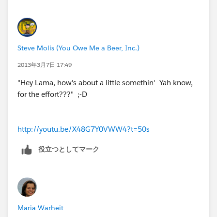
Steve Molis (You Owe Me a Beer, Inc.)
2013年3月7日 17:49
"Hey Lama, how's about a little somethin' Yah know,
for the effort???" ;-D
http://youtu.be/X48G7Y0VWW4?t=50s
役立つとしてマーク
Maria Warheit