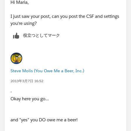
Hi Maria,
I just saw your post, can you post the CSF and settings
you're using?
役立つとしてマーク
Steve Molis (You Owe Me a Beer, Inc.)
2013年3月7日 16:52
-
Okay here you go...
and "yes" you DO owe me a beer!