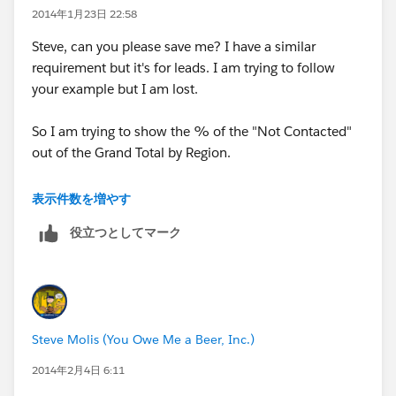
2014年1月23日 22:58
Steve, can you please save me? I have a similar
requirement but it's for leads. I am trying to follow
your example but I am lost.
So I am trying to show the % of the "Not Contacted"
out of the Grand Total by Region.
example for Middle East, I want to do"Not contacted
表示件数を増やす
(7) divided by total leads (49) to get a percentage
役立つとしてマーク
Steve Molis (You Owe Me a Beer, Inc.)
2014年2月4日 6:11