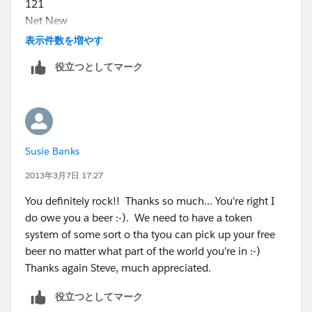
121
Net New
42
表示件数を増やす
Influence
役立つとしてマーク
22
Fulfillment
4
Total
1,198
Susie Banks
2013年3月7日 17:27
You definitely rock!! Thanks so much... You're right I
do owe you a beer :-). We need to have a token
system of some sort o tha tyou can pick up your free
beer no matter what part of the world you're in :-)
Thanks again Steve, much appreciated.
役立つとしてマーク