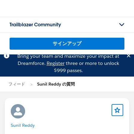
Trailblazer Community
サインアップ
Bring your team and maximize your impact at
Dreamforce.
Register
three or more to unlock
$999 passes.
フィード
Sunil Reddy の質問
Sunil Reddy