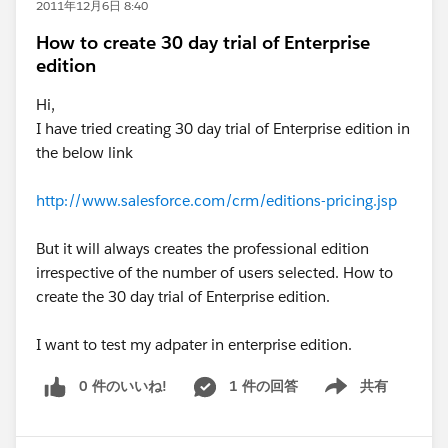
2011年12月6日 8:40
How to create 30 day trial of Enterprise
edition
Hi,
I have tried creating 30 day trial of Enterprise edition in
the below link
http://www.salesforce.com/crm/editions-pricing.jsp
But it will always creates the professional edition
irrespective of the number of users selected. How to
create the 30 day trial of Enterprise edition.
I want to test my adpater in enterprise edition.
0 件のいいね!
1 件の回答
共有
Show menu