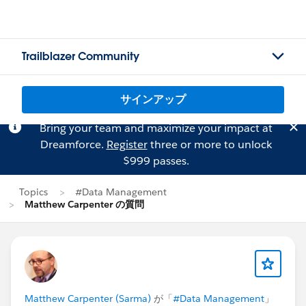
Trailblazer Community
サインアップ
Bring your team and maximize your impact at
Dreamforce.
Register
three or more to unlock
$999 passes.
Topics
#Data Management
Matthew Carpenter の質問
Matthew Carpenter (Sarma)
が「
#Data Management
」